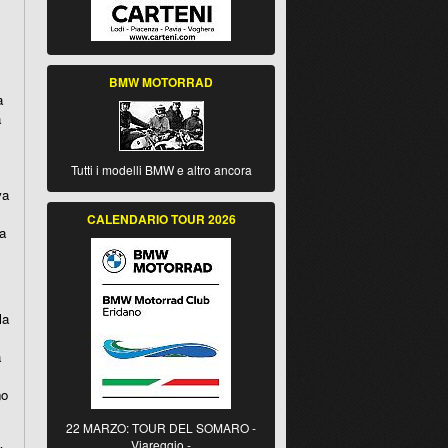
BMW MOTORRAD
a
a
Tutti i modelli BMW e altro ancora
va
CALENDARIO TOUR 2026
ia
la
a
no
22 MARZO: TOUR DEL SOMARO -
Viareggio -