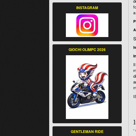
d
f
INSTAGRAM
a
P
A
S
h
GIOCHI OLIMPC 2026
I
I
m
d
a
m
I
*
GENTLEMAN RIDE