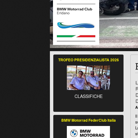
TROFEO PRESIDENZIALISTA 2026
L
R
D
CLASSIFICHE
D
A
I
BMW Motorrad FederClub Italia
s
L
s