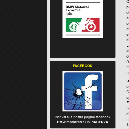
C
p
d
a
s
a
e
s
L
l
d
l
FACEBOOK
m
n
R
c
C
s
F
r
c
Iscriviti alla nostra pagina facebook
i
BMW motorrad club PIACENZA
1