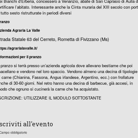
ei Bianchi d'Erberia, concessero a Venanzio, abate di San Caprasio di Aulla d
ortificare l’abitato. Interessante anche la Cinta muraria del XIII secolo con por
 tutto sesto ristrutturate in periodi diversi
ranzo
zienda Agraria La Valle
trada Statale 63 del Cerreto, Rometta di Fivizzano (Ms)
ttps://agrarialavalle.it/
nformazioni per il pranzo
l pranzo si terrà presso un’azienda agricola dove allevano bestiame che poi
acellano e vendono nel loro spaccio. Vendono almeno una decina di tipologie
i carne (Chianina, Fassona, Angus irlandese, Argentino, ecc.) con frollature
nche di 30-60 giorni. Nel retro hanno una decina di barbecue, già accesi, in
odo che ognuno si cucinerà la carne che ha acquistato.
SCRIZIONE: UTILIZZARE IL MODULO SOTTOSTANTE
Iscriviti all'evento
 Campo obbligatorio