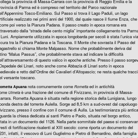
ollega la provincia di Massa-Carrara con la provincia di Reggio Emilia e la
rovincia di Parma ed è compreso nel territorio del Parco nazionale
ell'Appennino Tosco-Emiliano. Sul Passo si trova il Lago Paduli, un lago
rtificiale realizzato nei primi anni del 1900, dal quale nasce il fiume Enza, che
corre poi verso la Pianura Padana. Il passo creato in epoca romana era
ttraversato dalla “strada delle cento miglia” importante collegamento tra Parm
 Luni. Ampiamente utilizzata in epoca longobarda per secoli è stata l’unica vi
icura tra la Pianura Padana e la Toscana. Il Monte che sovrasta il Passo del
agastrello si chiama Monte Malpasso. Nome che probabilmente deriva dal
atino “Malus Passus”, che probabilmente stava ad indicare la di
ffi
coltà
ell’attraversamento di questo valico in epoche antiche. Presso il passo sorge
'Ospedale dei Linari, noto anche come Abbazia di Linari sorto in epoca
edievale e retto dall'Ordine dei Cavalieri d'Altopascio; ne resta qualche tracc
el versante toscano.
nota comunemente come
ed in antichità
ometta Apuana
Rometta
ome
è una frazione del comune di Fivizzano, in provincia di Massa-
Ulmeta
arrara. Rometta Apuana è situata nella regione storica della Lunigiana, lungo 
ponda destra del torrente Aulella. Sorge ad 8,5 km a sud-ovest dal capoluogo
ivizzano, presso il confine con il comune di Aulla. La testimonianza più antic
iguarda la chiesa dedicata ai santi Pietro e Paolo, situata nel borgo antico,
itata in un documento del 1126. Nella parte sommitale del paese si conserva
 resti di fortificazione risalenti al XIII secolo: come riporta un documento del
231, infatti, il vescovo di Luni Guglielmo e Pietro di Bernardino, della famiglia